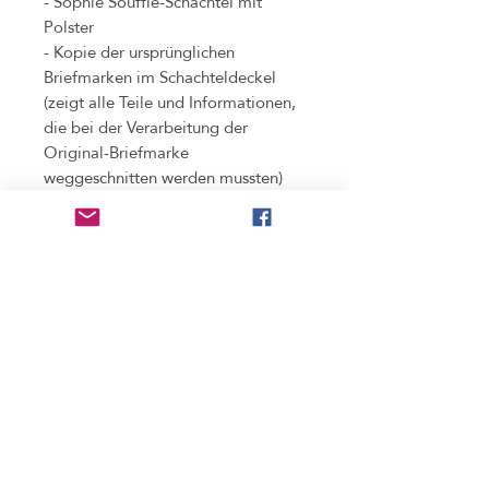
- Sophie Souffle-Schachtel mit
Polster
- Kopie der ursprünglichen
Briefmarken im Schachteldeckel
(zeigt alle Teile und Informationen,
die bei der Verarbeitung der
Original-Briefmarke
weggeschnitten werden mussten)
Tags: #SPÖ #Sozialdemokratie
Benutzung
nicht wasserdicht
, bitte unbedingt vor dem
Pfleghinweis
Duschen und Baden abnehmen. (Regen stellt
kein Problem dar!)
mit feuchtem Lappen putzen; aufpolieren mit
Materialien
ein wenig Speiseöl möglich
Materialien: Legierung mit kadmium- und
Umtausch
bleifreiem Finish, sowie Glas; Kette in silber