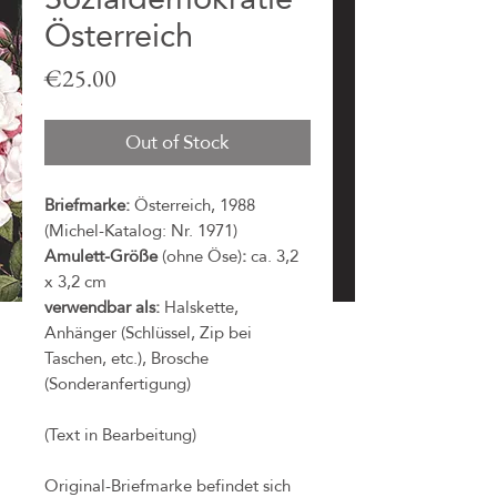
Österreich
Price
€25.00
Out of Stock
Briefmarke:
Österreich, 1988
(Michel-Katalog: Nr. 1971)
Amulett-Größe
(ohne Öse)
:
ca. 3,2
x 3,2 cm
verwendbar als:
Halskette,
Anhänger (Schlüssel, Zip bei
Taschen, etc.), Brosche
(Sonderanfertigung)
(Text in Bearbeitung)
Original-Briefmarke befindet sich