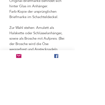
Original-Briefmarke befindet sich
hinter Glas im Anhänger.
Farb-Kopie der ursprünglichen
Briefmarke im Schachteldeckel.
Zur Wahl stehen: Amulett als
Halskette oder Schlüsselanhänger,
sowie als Brosche mit Aufpreis. (Bei
der Brosche wird die Öse
weggefrest und Anstecknadeln
hinten fixiert. Rückstände der
Schleifstelle daher leicht sichtbar.)
Beinhaltet:
- Anhänger
- bei der Wahl als Halskette: Kette
in der gewünschten Länge (44, 60
oder 80cm)
- bei der Wahl als
Schlüsselanhänger: ein Schlüsselring