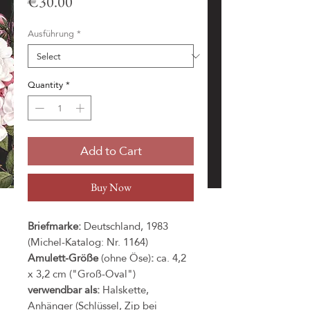
Price
€30.00
Ausführung
*
Quantity
*
Add to Cart
Buy Now
Briefmarke:
Deutschland, 1983
(Michel-Katalog: Nr. 1164)
Amulett-Größe
(ohne Öse)
:
ca. 4,2
x 3,2 cm ("Groß-Oval")
verwendbar als:
Halskette,
Anhänger (Schlüssel, Zip bei