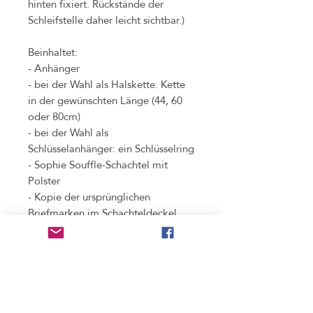
hinten fixiert. Rückstände der
Schleifstelle daher leicht sichtbar.)
Beinhaltet:
- Anhänger
- bei der Wahl als Halskette: Kette
in der gewünschten Länge (44, 60
oder 80cm)
- bei der Wahl als
Schlüsselanhänger: ein Schlüsselring
- Sophie Souffle-Schachtel mit
Polster
- Kopie der ursprünglichen
Briefmarken im Schachteldeckel
(zeigt alle Teile und Informationen,
die bei der Verarbeitung der
Original-Briefmarke
weggeschnitten werden mussten)