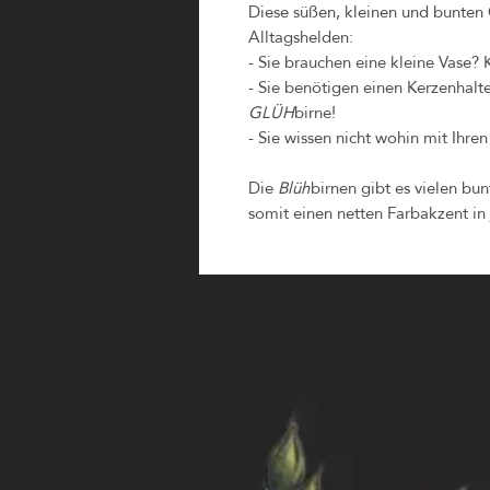
Diese süßen, kleinen und bunten 
Alltagshelden:
- Sie brauchen eine kleine Vase?
- Sie benötigen einen Kerzenhalt
GLÜH
birne!
- Sie wissen nicht wohin mit Ihre
Die
Blüh
birnen gibt es vielen b
somit einen netten Farbakzent i