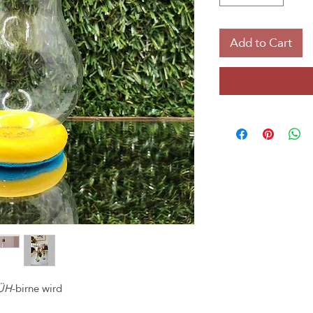
Add to Cart
ÜH
-birne wird