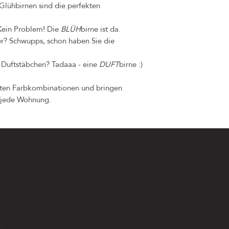
Glühbirnen sind die perfekten
 Kein Problem! Die
BLÜH
birne ist da.
er? Schwupps, schon haben Sie die
n Duftstäbchen? Tadaaa - eine
DUFT
birne :)
unten Farbkombinationen und bringen
n jede Wohnung.