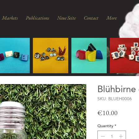
Markets
Publications
Neue Seite
Contact
More
Blühbirne 
SKU: BLUEH0006
Price
€10.00
Quantity
*