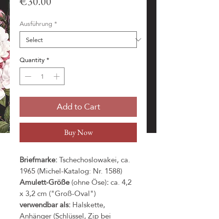
Price
€30.00
Ausführung
*
Quantity
*
Add to Cart
Buy Now
Briefmarke:
Tschechoslowakei, ca.
1965 (Michel-Katalog: Nr. 1588)
Amulett-Größe
(ohne Öse)
:
ca. 4,2
x 3,2 cm ("Groß-Oval")
verwendbar als:
Halskette,
Anhänger (Schlüssel, Zip bei