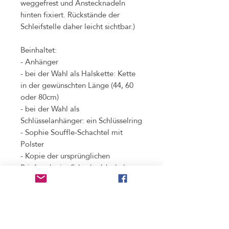
weggefrest und Anstecknadeln
hinten fixiert. Rückstände der
Schleifstelle daher leicht sichtbar.)
Beinhaltet:
- Anhänger
- bei der Wahl als Halskette: Kette
in der gewünschten Länge (44, 60
oder 80cm)
- bei der Wahl als
Schlüsselanhänger: ein Schlüsselring
- Sophie Souffle-Schachtel mit
Polster
- Kopie der ursprünglichen
Briefmarke im Schachteldeckel
(zeigt alle Teile und Informationen,
die bei der Verarbeitung der
Original-Briefmarke
weggeschnitten werden mussten)