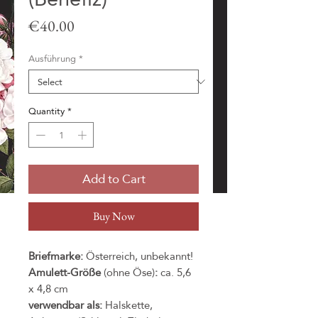
Price
€40.00
Ausführung
*
Quantity
*
Add to Cart
Buy Now
Briefmarke:
Österreich, unbekannt!
Amulett-Größe
(ohne Öse)
:
ca. 5,6
x 4,8 cm
verwendbar als:
Halskette,