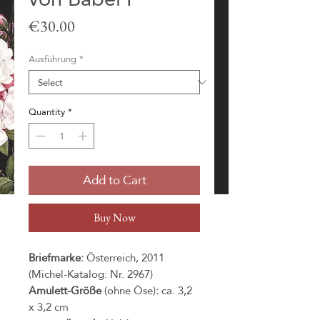
Price
€30.00
Ausführung
*
Quantity
*
Add to Cart
Buy Now
Briefmarke:
Österreich, 2011
(Michel-Katalog: Nr. 2967)
Amulett-Größe
(ohne Öse)
:
ca. 3,2
x 3,2 cm