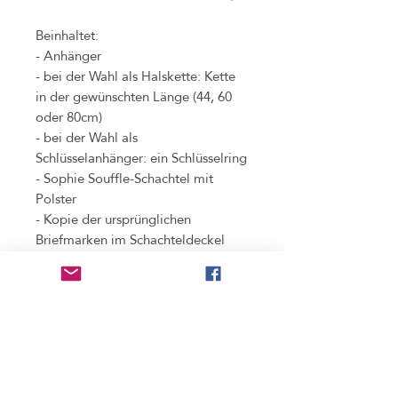
Beinhaltet:
- Anhänger
- bei der Wahl als Halskette: Kette
in der gewünschten Länge (44, 60
oder 80cm)
- bei der Wahl als
Schlüsselanhänger: ein Schlüsselring
- Sophie Souffle-Schachtel mit
Polster
- Kopie der ursprünglichen
Briefmarken im Schachteldeckel
(zeigt alle Teile und Informationen,
die bei der Verarbeitung der
Original-Briefmarke
weggeschnitten werden mussten)
Benutzung