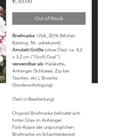
Price
€30.00
Out of Stock
Briefmarke:
USA, 2016 (Michel-
Katalog: Nr. unbekannt)
Amulett-Größe
(ohne Öse)
:
ca. 4,2
x 3,2 cm ("Groß-Oval")
verwendbar als:
Halskette,
Anhänger (Schlüssel, Zip bei
Taschen, etc.), Brosche
(Sonderanfertigung)
(Text in Bearbeitung)
Original-Briefmarke befindet sich
hinter Glas im Anhänger.
Farb-Kopie der ursprünglichen
Briefmarke im Schachteldeckel.