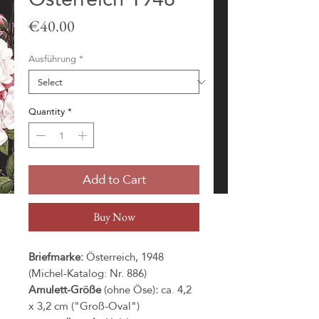
Price
€40.00
Ausführung
*
Quantity
*
Add to Cart
Buy Now
Briefmarke:
Österreich, 1948
(Michel-Katalog: Nr. 886)
Amulett-Größe
(ohne Öse)
:
ca. 4,2
x 3,2 cm ("Groß-Oval")