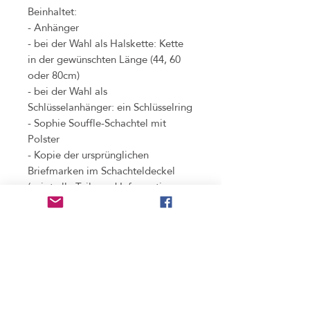
Beinhaltet:
- Anhänger
- bei der Wahl als Halskette: Kette
in der gewünschten Länge (44, 60
oder 80cm)
- bei der Wahl als
Schlüsselanhänger: ein Schlüsselring
- Sophie Souffle-Schachtel mit
Polster
- Kopie der ursprünglichen
Briefmarken im Schachteldeckel
(zeigt alle Teile und Informationen,
die bei der Verarbeitung der
Original-Briefmarke
weggeschnitten werden mussten)
Benutzung
nicht wasserdicht
, bitte unbedingt vor dem