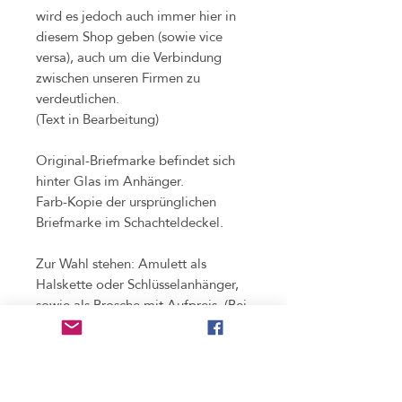
wird es jedoch auch immer hier in
diesem Shop geben (sowie vice
versa), auch um die Verbindung
zwischen unseren Firmen zu
verdeutlichen.
(Text in Bearbeitung)
Original-Briefmarke befindet sich
hinter Glas im Anhänger.
Farb-Kopie der ursprünglichen
Briefmarke im Schachteldeckel.
Zur Wahl stehen: Amulett als
Halskette oder Schlüsselanhänger,
sowie als Brosche mit Aufpreis. (Bei
der Brosche wird die Öse
weggefrest und Anstecknadeln
hinten fixiert. Rückstände der
Schleifstelle daher leicht sichtbar.)