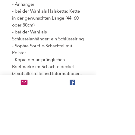
- Anhänger
- bei der Wahl als Halskette: Kette
in der gewünschten Länge (44, 60
oder 80cm)
- bei der Wahl als
Schlüsselanhänger: ein Schlüsselring
- Sophie Souffle-Schachtel mit
Polster
- Kopie der ursprünglichen
Briefmarke im Schachteldeckel
(zeigt alle Teile und Informationen,
die bei der Verarbeitung der
Original-Briefmarke
weggeschnitten werden mussten)
Benutzung
nicht wasserdicht
, bitte unbedingt vor dem
Pfleghinweis
Duschen und Baden abnehmen. (Regen stellt