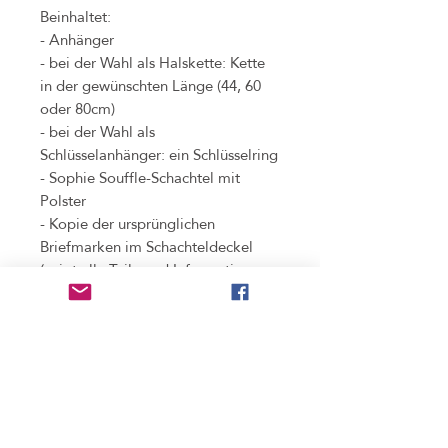
Beinhaltet:
- Anhänger
- bei der Wahl als Halskette: Kette
in der gewünschten Länge (44, 60
oder 80cm)
- bei der Wahl als
Schlüsselanhänger: ein Schlüsselring
- Sophie Souffle-Schachtel mit
Polster
- Kopie der ursprünglichen
Briefmarken im Schachteldeckel
(zeigt alle Teile und Informationen,
die bei der Verarbeitung der
Original-Briefmarke
weggeschnitten werden mussten)
Benutzung
nicht wasserdicht
, bitte unbedingt vor dem