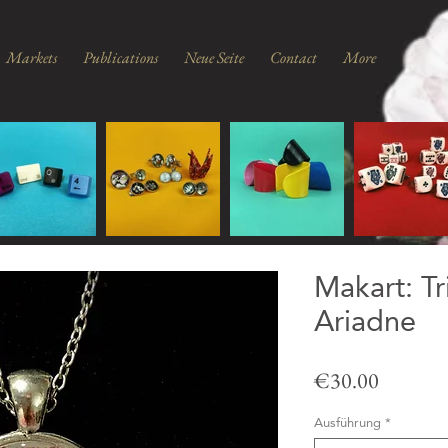
Markets
Publications
Neue Seite
Contact
More
Makart: T
Ariadne
Price
€30.00
Ausführung
*