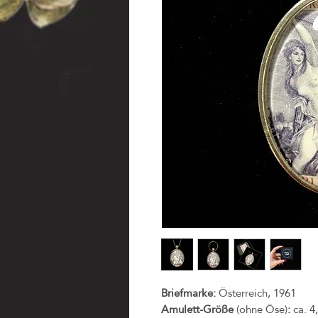
Briefmarke:
Österreich, 1961
Amulett-Größe
(ohne Öse)
:
ca. 4