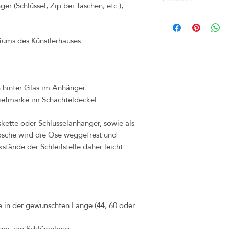
er (Schlüssel, Zip bei Taschen, etc.),
Gold aus nickelfreiem und
Bei Nichtgefallen kann d
(z.B. bei Märkten) inner
läums des Künstlerhauses.
umgetauscht werden. Bitte
Frist. Rechnung und Orig
unbedingt aufheben. Sollte
bitte dennoch an uns, so
Problems finden können.
h hinter Glas im Anhänger.
Käufer zu tragen.
iefmarke im Schachteldeckel.
Das Widerrufsrecht verfä
diese Ware nicht an ande
skette oder Schlüsselanhänger, sowie als
Sollten Sie jedoch unzuf
rosche wird die Öse weggefrest und
Kontakt auf, sodass wir 
stände der Schleifstelle daher leicht
Bei Mängel oder Schäden,
Eigenverschulden) ableitb
durch dasselbe Produkt in
hierfür beträgt 1 Jahr.
te in der gewünschten Länge (44, 60 oder
er: ein Schlüsselring