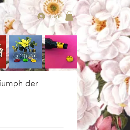
Log In
riumph der