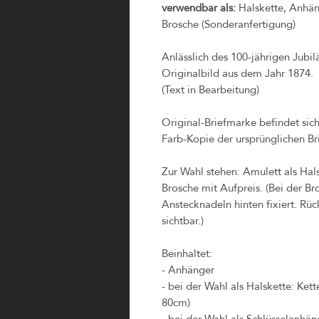
verwendbar als:
Halskette, Anhäng
Brosche (Sonderanfertigung)
Anlässlich des 100-jährigen Jubi
Originalbild aus dem Jahr 1874.
(Text in Bearbeitung)
Original-Briefmarke befindet sic
Farb-Kopie der ursprünglichen Br
Zur Wahl stehen: Amulett als Hal
Brosche mit Aufpreis. (Bei der B
Anstecknadeln hinten fixiert. Rück
sichtbar.)
Beinhaltet:
- Anhänger
- bei der Wahl als Halskette: Ket
80cm)
- bei der Wahl als Schlüsselanhäng