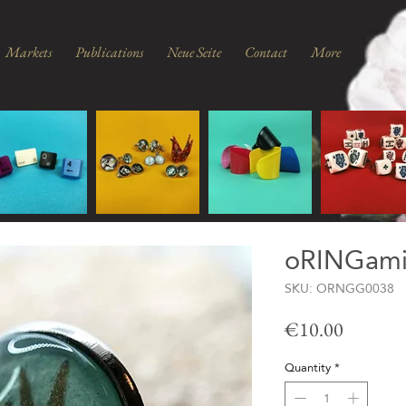
Markets
Publications
Neue Seite
Contact
More
oRINGami
SKU: ORNGG0038
Price
€10.00
Quantity
*