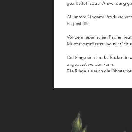
gearbeitet ist, zur Anwendung ge
All unsere Origami-Produkte wer
hergestellt.
Vor dem japanischen Papier liegt
Muster vergrössert und zur Geltu
Die Ringe sind an der Rückseite o
angepasst werden kann.
Die Ringe als auch die Ohrstecker 