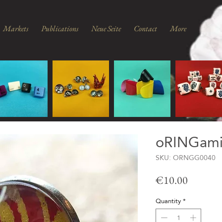
Markets
Publications
Neue Seite
Contact
More
oRINGami
SKU: ORNGG0040
Price
€10.00
Quantity
*