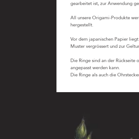
gearbeitet ist, zur Anwendung ge
All unsere Origami-Produkte wer
hergestellt.
Vor dem japanischen Papier liegt
Muster vergrössert und zur Geltu
Die Ringe sind an der Rückseite o
angepasst werden kann.
Die Ringe als auch die Ohrstecker 