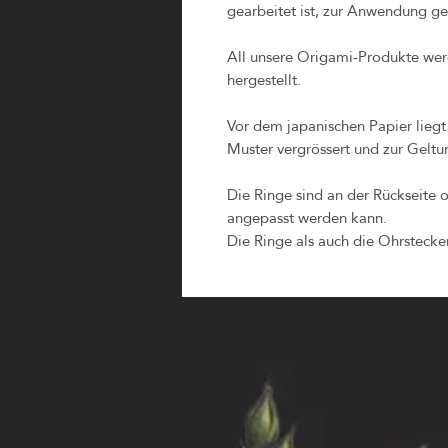
gearbeitet ist, zur Anwendung ge
All unsere Origami-Produkte wer
hergestellt.
Vor dem japanischen Papier liegt
Muster vergrössert und zur Geltu
Die Ringe sind an der Rückseite o
angepasst werden kann.
Die Ringe als auch die Ohrstecker 