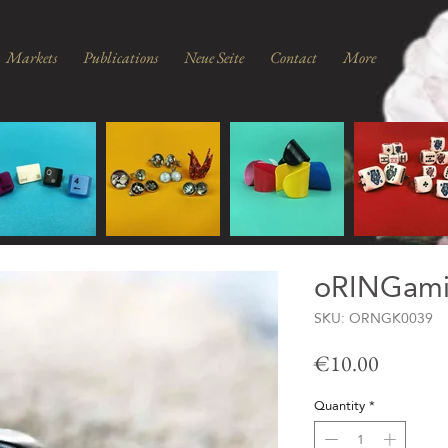
Markets
Publications
Neue Seite
Contact
More
oRINGami 
SKU: ORNGK0039
Price
€10.00
Quantity
*