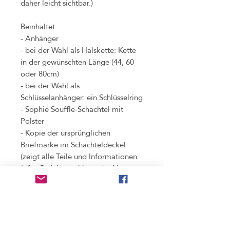
daher leicht sichtbar.)
Beinhaltet:
- Anhänger
- bei der Wahl als Halskette: Kette
in der gewünschten Länge (44, 60
oder 80cm)
- bei der Wahl als
Schlüsselanhänger: ein Schlüsselring
- Sophie Souffle-Schachtel mit
Polster
- Kopie der ursprünglichen
Briefmarke im Schachteldeckel
(zeigt alle Teile und Informationen
(oft z.B. Jahreszahlen oder Namen
des Künstlers), die bei der
Verarbeitung der Original-
Briefmarke weggeschnitten werden
mussten)