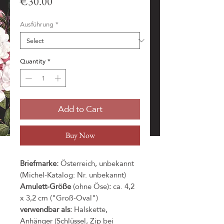
Price
€30.00
Ausführung
*
Quantity
*
Add to Cart
Buy Now
Briefmarke:
Österreich, unbekannt
(Michel-Katalog: Nr. unbekannt)
Amulett-Größe
(ohne Öse)
:
ca. 4,2
x 3,2 cm ("Groß-Oval")
verwendbar als:
Halskette,
Anhänger (Schlüssel, Zip bei