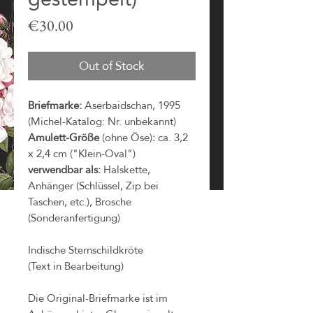
Price
€30.00
Out of Stock
Briefmarke:
Aserbaidschan, 1995
(Michel-Katalog: Nr. unbekannt)
Amulett-Größe
(ohne Öse)
:
ca. 3,2
x 2,4 cm ("Klein-Oval")
verwendbar als:
Halskette,
Anhänger (Schlüssel, Zip bei
Taschen, etc.), Brosche
(Sonderanfertigung)
Indische Sternschildkröte
(Text in Bearbeitung)
Die Original-Briefmarke ist im