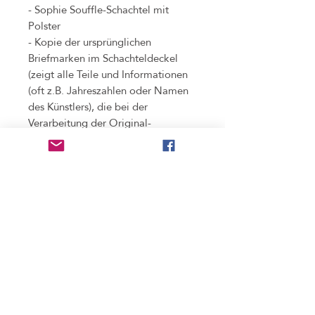
- Sophie Souffle-Schachtel mit
Polster
- Kopie der ursprünglichen
Briefmarken im Schachteldeckel
(zeigt alle Teile und Informationen
(oft z.B. Jahreszahlen oder Namen
des Künstlers), die bei der
Verarbeitung der Original-
Briefmarke weggeschnitten werden
mussten)
Benutzung
nicht wasserdicht
, bitte unbedingt vor dem
Pfleghinweis
Duschen und Baden abnehmen. (Regen stellt
kein Problem dar!)
mit feuchtem Lappen putzen; aufpolieren mit
Materialien
ein wenig Speiseöl möglich
Materialien: Legierung mit kadmium- und
Umtausch