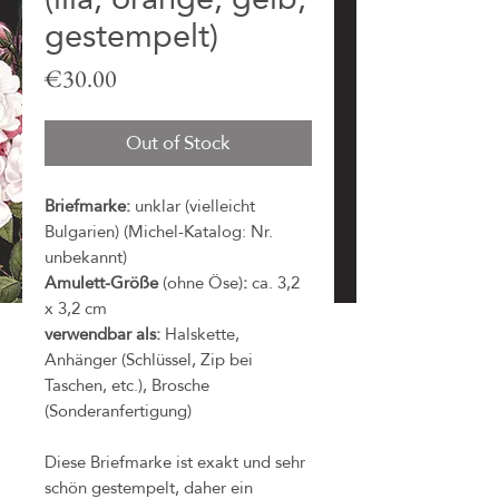
gestempelt)
Price
€30.00
Out of Stock
Briefmarke:
unklar (vielleicht
Bulgarien) (Michel-Katalog: Nr.
unbekannt)
Amulett-Größe
(ohne Öse)
:
ca. 3,2
x 3,2 cm
verwendbar als:
Halskette,
Anhänger (Schlüssel, Zip bei
Taschen, etc.), Brosche
(Sonderanfertigung)
Diese Briefmarke ist exakt und sehr
schön gestempelt, daher ein