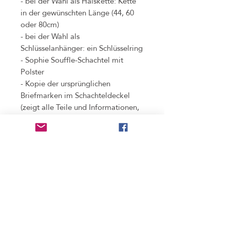
- bei der Wahl als Halskette: Kette
in der gewünschten Länge (44, 60
oder 80cm)
- bei der Wahl als
Schlüsselanhänger: ein Schlüsselring
- Sophie Souffle-Schachtel mit
Polster
- Kopie der ursprünglichen
Briefmarken im Schachteldeckel
(zeigt alle Teile und Informationen,
die bei der Verarbeitung der
Original-Briefmarke
weggeschnitten werden mussten)
Benutzung
nicht wasserdicht
, bitte unbedingt vor dem
Pfleghinweis
Duschen und Baden abnehmen. (Regen stellt
kein Problem dar!)
mit feuchtem Lappen putzen; aufpolieren mit