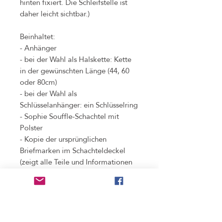
hinten fixiert. Die Schleifstelle ist
daher leicht sichtbar.)
Beinhaltet:
- Anhänger
- bei der Wahl als Halskette: Kette
in der gewünschten Länge (44, 60
oder 80cm)
- bei der Wahl als
Schlüsselanhänger: ein Schlüsselring
- Sophie Souffle-Schachtel mit
Polster
- Kopie der ursprünglichen
Briefmarken im Schachteldeckel
(zeigt alle Teile und Informationen
(oft z.B. Jahreszahlen oder Namen
des Künstlers), die bei der
Verarbeitung der Original-
Briefmarke weggeschnitten werden
mussten)