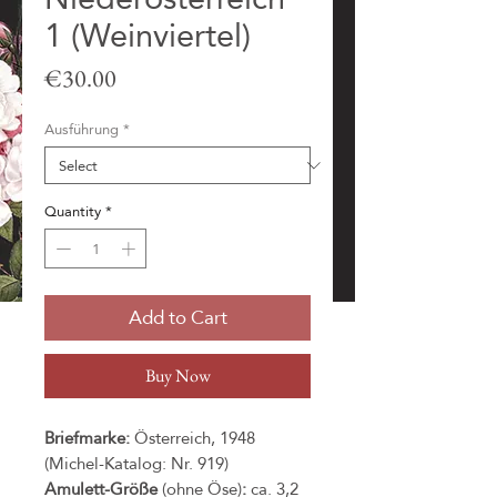
1 (Weinviertel)
Price
€30.00
Ausführung
*
Quantity
*
Add to Cart
Buy Now
Briefmarke:
Österreich, 1948
(Michel-Katalog: Nr. 919)
Amulett-Größe
(ohne Öse)
:
ca. 3,2